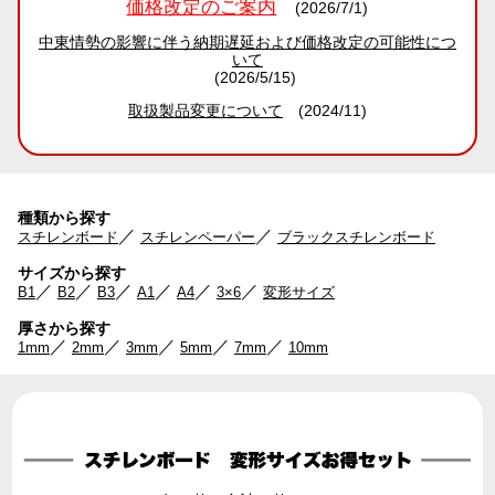
価格改定のご案内
(2026/7/1)
中東情勢の影響に伴う納期遅延および価格改定の可能性につ
いて
(2026/5/15)
取扱製品変更について
(2024/11)
種類から探す
／
／
スチレンボード
スチレンペーパー
ブラックスチレンボード
サイズから探す
／
／
／
／
／
／
B1
B2
B3
A1
A4
3×6
変形サイズ
厚さから探す
／
／
／
／
／
1mm
2mm
3mm
5mm
7mm
10mm