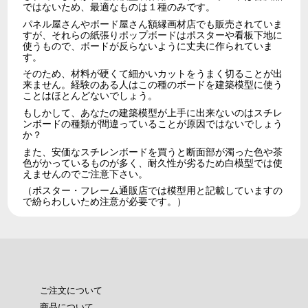
ではないため、最適なものは１種のみです。
パネル屋さんやボード屋さん額縁画材店でも販売されていま
すが、それらの紙張りポップボードはポスターや看板下地に
使うもので、ボードが反らないように丈夫に作られていま
す。
そのため、材料が硬くて細かいカットをうまく切ることが出
来ません。経験のある人はこの種のボードを建築模型に使う
ことはほとんどないでしょう。
もしかして、あなたの建築模型が上手に出来ないのはスチレ
ンボードの種類が間違っていることが原因ではないでしょう
か？
また、安価なスチレンボードを買うと断面部が濁った色や茶
色がかっているものが多く、耐久性が劣るため白模型では使
えませんのでご注意下さい。
（ポスター・フレーム通販店では模型用と記載していますの
で紛らわしいため注意が必要です。）
ご注文について
商品について