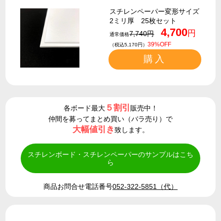
スチレンペーパー変形サイズ
2ミリ厚 25枚セット
4,700
円
7,740円
通常価格
39%OFF
（税込5,170円）
購入
５割引
各ボード最大
販売中！
仲間を募ってまとめ買い（バラ売り）で
大幅値引き
致します。
スチレンボード・スチレンペーパーのサンプルはこち
ら
商品お問合せ電話番号
052-322-5851（代）