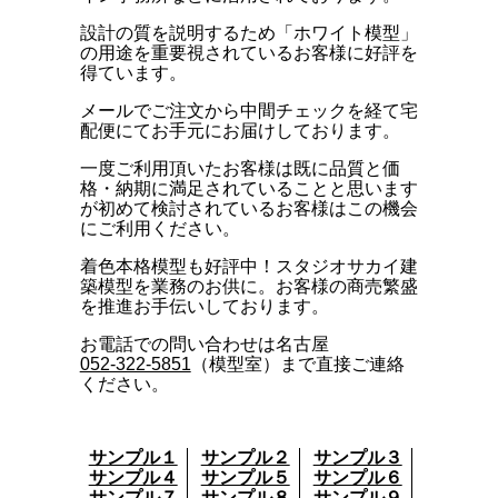
設計の質を説明するため「ホワイト模型」
の用途を重要視されているお客様に好評を
得ています。
メールでご注文から中間チェックを経て宅
配便にてお手元にお届けしております。
一度ご利用頂いたお客様は既に品質と価
格・納期に満足されていることと思います
が初めて検討されているお客様はこの機会
にご利用ください。
着色本格模型も好評中！スタジオサカイ建
築模型を業務のお供に。お客様の商売繁盛
を推進お手伝いしております。
お電話での問い合わせは名古屋
052-322-5851
（模型室）まで直接ご連絡
ください。
サンプル１
サンプル２
サンプル３
サンプル４
サンプル５
サンプル６
サンプル７
サンプル８
サンプル９