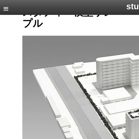
stu
スタディー模型サン
プル