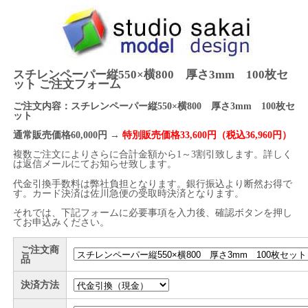
スチレンペーパー縦550×横800 厚さ3mm 100枚セ
ット ご注文フォーム
ご注文内容：スチレンペーパー縦550×横800 厚さ3mm 100枚セ
ット
通常販売価格60,000円 →
特別販売価格33,600円（税込36,960円）
複数ご注文によりさらに合計金額から1～3割引致します。詳しく
は返信メールにてお知らせ致します。
代金引換手数料は弊社負担となります。銀行振込より断然お得で
す。カード決済は佐川急便の受取時決済となります。
それでは、下記フォームに必要事項を入力後、確認ボタンを押し
てお申込みください。
ご注文商
品
決済方法