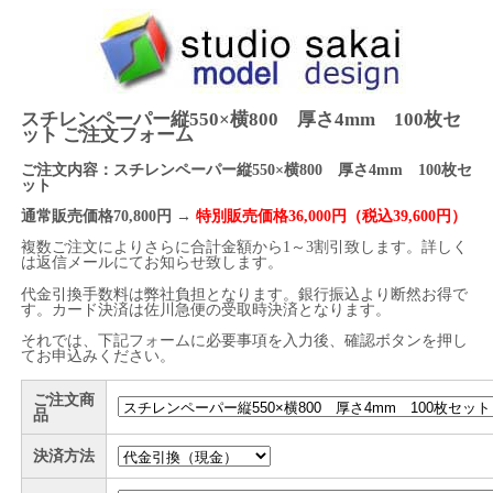
スチレンペーパー縦550×横800 厚さ4mm 100枚セ
ット ご注文フォーム
ご注文内容：スチレンペーパー縦550×横800 厚さ4mm 100枚セ
ット
通常販売価格70,800円 →
特別販売価格36,000円（税込39,600円）
複数ご注文によりさらに合計金額から1～3割引致します。詳しく
は返信メールにてお知らせ致します。
代金引換手数料は弊社負担となります。銀行振込より断然お得で
す。カード決済は佐川急便の受取時決済となります。
それでは、下記フォームに必要事項を入力後、確認ボタンを押し
てお申込みください。
ご注文商
品
決済方法