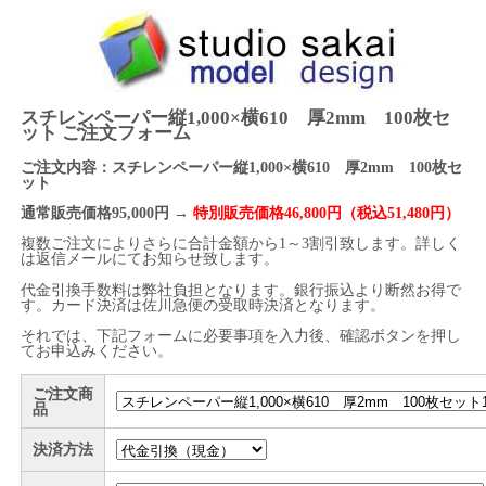
スチレンペーパー縦1,000×横610 厚2mm 100枚セ
ット ご注文フォーム
ご注文内容：スチレンペーパー縦1,000×横610 厚2mm 100枚セ
ット
通常販売価格95,000円 →
特別販売価格46,800円（税込51,480円）
複数ご注文によりさらに合計金額から1～3割引致します。詳しく
は返信メールにてお知らせ致します。
代金引換手数料は弊社負担となります。銀行振込より断然お得で
す。カード決済は佐川急便の受取時決済となります。
それでは、下記フォームに必要事項を入力後、確認ボタンを押し
てお申込みください。
ご注文商
品
決済方法