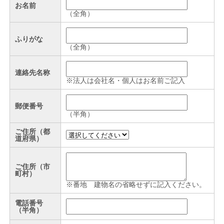
お名前
（全角）
ふりがな
（全角）
連絡先名称
※法人は会社名・個人はお名前ご記入
郵便番号
（半角）
ご住所（都
道府県）
ご住所（市
町村）
※番地 建物名の省略せずに記入ください。
電話番号
（半角）