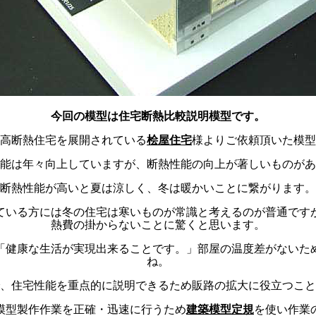
今回の模型は住宅断熱比較説明模型です。
高断熱住宅を展開されている
桧屋住宅
様よりご依頼頂いた模型
能は年々向上していますが、断熱性能の向上が著しいものがあ
断熱性能が高いと夏は涼しく、冬は暖かいことに繋がります。
ている方には冬の住宅は寒いものが常識と考えるのが普通です
熱費の掛からないことに驚くと思います。
「健康な生活が実現出来ることです。」部屋の温度差がないた
ね。
、住宅性能を重点的に説明できるため販路の拡大に役立つこと
模型製作作業を正確・迅速に行うため
建築模型定規
を使い作業