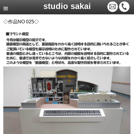
studio sakai
◇作品NO 025◇